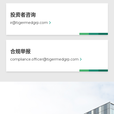
投资者咨询
ir@tigermedgrp.com
合规举报
compliance.officer@tigermedgrp.com