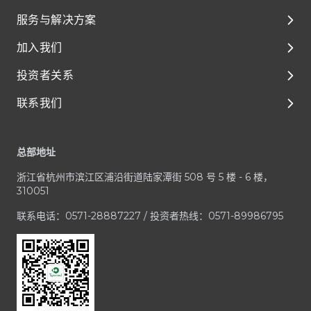
服务与解决方案
关于我们
加入我们
环境、社会及管治（ESG）
解决方案
投资者关系
媒体与资源
临床前开发
泰格人的故事
联系我们
临床开发
人才成长与发展
公司治理
Footer
一体化平台与服务
享受在泰格的每一天
财务报告和演示材料
客户服务中心
总部地址
治疗领域
加入泰格医药
公司公告
业务咨询 / RFP
浙江省杭州市滨江区浦沿街道陆家潭街 508 号 5 楼 - 6 楼，
招股文件
媒体与投资者咨询
310051
投资者联系方式
合规疑虑
联系电话：0571-28887227 / 投资者热线：0571-89986795