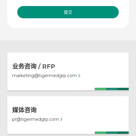
提交
业务咨询 / RFP
marketing@tigermedgrp.com
媒体咨询
pr@tigermedgrp.com