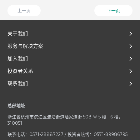
上一页
下一页
关于我们
服务与解决方案
关于我们
加入我们
环境、社会及管治（ESG）
解决方案
投资者关系
媒体与资源
临床前开发
泰格人的故事
联系我们
临床开发
人才成长与发展
公司治理
Footer
一体化平台与服务
享受在泰格的每一天
财务报告和演示材料
客户服务中心
总部地址
治疗领域
加入泰格医药
公司公告
业务咨询 / RFP
浙江省杭州市滨江区浦沿街道陆家潭街 508 号 5 楼 - 6 楼，
招股文件
媒体与投资者咨询
310051
投资者联系方式
合规疑虑
联系电话：0571-28887227 / 投资者热线：0571-89986795