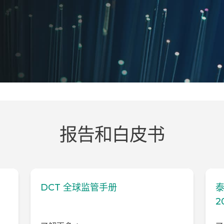
报告和白皮书
调
DCT 全球监管手册
泰
2