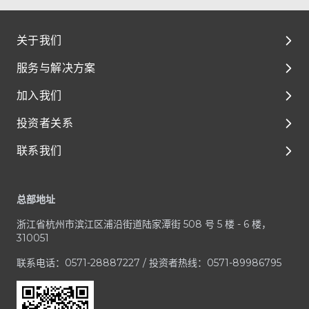
关于我们
服务与解决方案
关于我们
加入我们
环境、社会及管治（ESG）
解决方案
投资者关系
媒体与资源
临床前开发
泰格人的故事
联系我们
临床开发
人才成长与发展
公司治理
Footer
一体化平台与服务
享受在泰格的每一天
财务报告和演示材料
客户服务中心
总部地址
治疗领域
加入泰格医药
公司公告
业务咨询 / RFP
浙江省杭州市滨江区浦沿街道陆家潭街 508 号 5 楼 - 6 楼，
招股文件
媒体与投资者咨询
310051
投资者联系方式
合规疑虑
联系电话：0571-28887227 / 投资者热线：0571-89986795